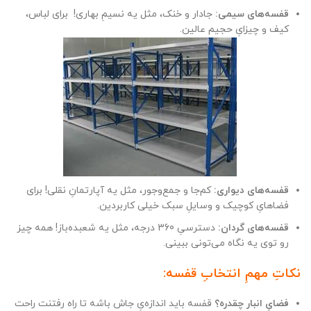
قفسه‌های سیمی:
جادار و خنک، مثل یه نسیمِ بهاری! ️ برای لباس،
کیف و چیزایِ حجیم عالین.
قفسه‌های دیواری:
کم‌جا و جمع‌وجور، مثل یه آپارتمانِ نقلی! برای
فضاهایِ کوچیک و وسایلِ سبک خیلی کاربردین.
قفسه‌های گردان:
دسترسیِ 360 درجه، مثل یه شعبده‌باز! همه چیز
رو توی یه نگاه می‌تونی ببینی.
نکاتِ مهمِ انتخابِ قفسه:
️‍
فضایِ انبار چقدره؟
قفسه باید اندازه‌یِ جاش باشه تا راه رفتنت راحت