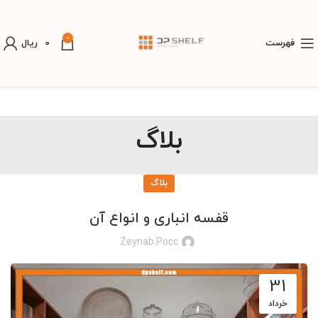
0
فهرست
0
ریال
بلاگ
بلاگ
قفسه انباری و انواع آن
Zeynab.pocc
31
خرداد