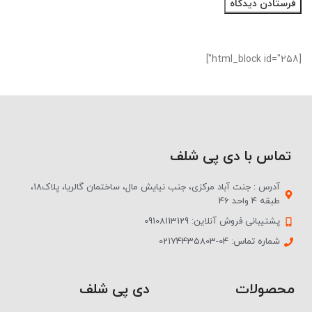
[html_block id="258"]
تماس با دی پی شلف
آدرس : جنت آباد مرکزی، جنب نیایش مال، ساختمان گالریا، پلاک18،
طبقه 4 واحد 46
پشتیبانی فروش آنلاین: 09108113129
شماره تماس: 04-02174435803
محصولات
دی پی شلف