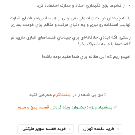
از کشوها برای نگهداریِ اسناد و مدارک استفاده کن.
با یه چیدمانِ درست و اصولی، می‌تونی از هر سانتی‌مترِ فضایِ انبارَت
نهایتِ استفاده رو ببری و یه دنیایِ مرتب و منظم برایِ خودت بسازی!
راستی، اگه ایده‌یِ خلاقانه‌ای برایِ چیدمانِ قفسه‌هایِ انباری داری، تو
کامنت‌ها با ما به اشتراک بذار!
امیدواریم که این مقاله برایِ شما مفید بوده باشه!
❗ دی پی شلف را در
اینستاگرام
همراهی کنید
✅
پیشنهاد ویژه : جشنواره ویژه فروش
قفسه پیچ و مهره
خرید قفسه تهران
خرید قفسه سوپر مارکتی