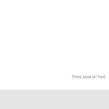
[html_block id="258"]