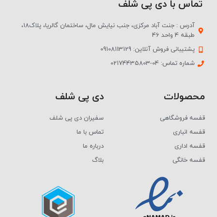
تماس با دی پی شلف
آدرس : جنت آباد مرکزی، جنب نیایش مال، ساختمان گالریا، پلاک18،
طبقه 4 واحد 46
پشتیبانی فروش آنلاین: 09108113129
شماره تماس: 04-02174435803
محصولات
دی پی شلف
قفسه فروشگاهی
سفیران دی پی شلف
قفسه انباری
تماس با ما
قفسه اداری
درباره ما
قفسه خانگی
بلاگ