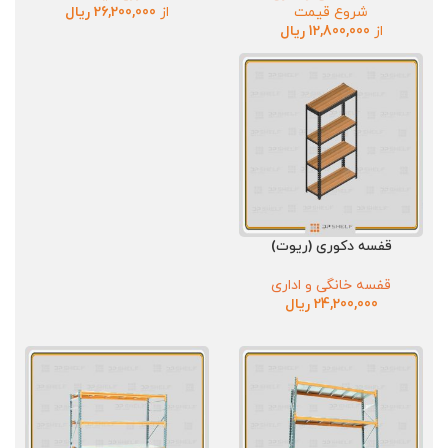
شروع قیمت
از
26,200,000
ریال
از
12,800,000
ریال
قفسه دکوری (ریوت)
قفسه خانگی و اداری
24,200,000
ریال