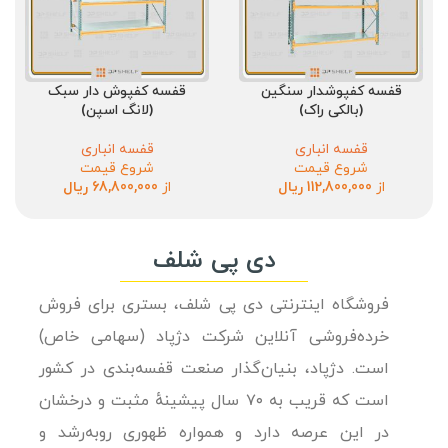
قفسه کفپوشدار سنگین
قفسه کفپوش دار سبک
(بالکی راک)
(لانگ اسپن)
قفسه انباری
قفسه انباری
شروع قیمت
شروع قیمت
از
112,800,000
ریال
از
68,800,000
ریال
دی پی شلف
فروشگاه اینترنتی دی پی شلف، بستری برای فروش
خرده‌فروشی آنلاین شرکت دژپاد (سهامی خاص)
است. دژپاد، بنیان‌گذار صنعت قفسه‌بندی در کشور
است که قریب به ۷۰ سال پیشینهٔ مثبت و درخشان
در این عرصه دارد و همواره ظهوری روبه‌رشد و