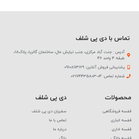
تماس با دی پی شلف
آدرس : جنت آباد مرکزی، جنب نیایش مال، ساختمان گالریا، پلاک18،
طبقه 4 واحد 46
پشتیبانی فروش آنلاین: 09108113129
شماره تماس: 04-02174435803
محصولات
دی پی شلف
قفسه فروشگاهی
سفیران دی پی شلف
قفسه انباری
تماس با ما
قفسه اداری
درباره ما
قفسه خانگی
بلاگ