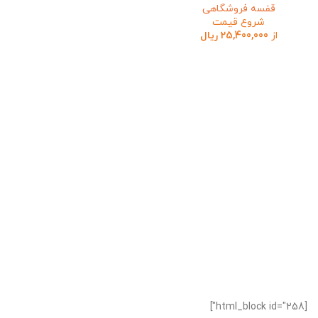
قفسه فروشگاهی
شروع قیمت
از
25,400,000
ریال
[html_block id="258"]