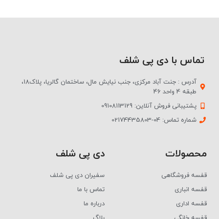
تماس با دی پی شلف
آدرس : جنت آباد مرکزی، جنب نیایش مال، ساختمان گالریا، پلاک18،
طبقه 4 واحد 46
پشتیبانی فروش آنلاین: 09108113129
شماره تماس: 04-02174435803
محصولات
دی پی شلف
قفسه فروشگاهی
سفیران دی پی شلف
قفسه انباری
تماس با ما
قفسه اداری
درباره ما
قفسه خانگی
بلاگ