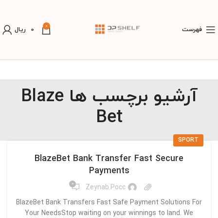
0
فهرست
0
ریال
آرشیو برچسب ها Blaze
Bet
SPORT
BlazeBet Bank Transfer Fast Secure
Payments
0
Zeynab.pocc
BlazeBet Bank Transfers Fast Safe Payment Solutions For
Your NeedsStop waiting on your winnings to land. We