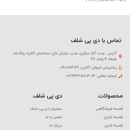
[html_block id="258"]
تماس با دی پی شلف
آدرس : جنت آباد مرکزی، جنب نیایش مال، ساختمان گالریا، پلاک18،
طبقه 4 واحد 46
پشتیبانی فروش آنلاین: 09108113129
شماره تماس: 04-02174435803
محصولات
دی پی شلف
قفسه فروشگاهی
سفیران دی پی شلف
قفسه انباری
تماس با ما
قفسه اداری
درباره ما