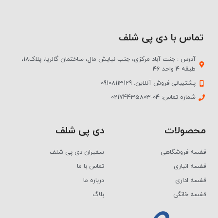
تماس با دی پی شلف
آدرس : جنت آباد مرکزی، جنب نیایش مال، ساختمان گالریا، پلاک18،
طبقه 4 واحد 46
پشتیبانی فروش آنلاین: 09108113129
شماره تماس: 04-02174435803
محصولات
دی پی شلف
قفسه فروشگاهی
سفیران دی پی شلف
قفسه انباری
تماس با ما
قفسه اداری
درباره ما
قفسه خانگی
بلاگ