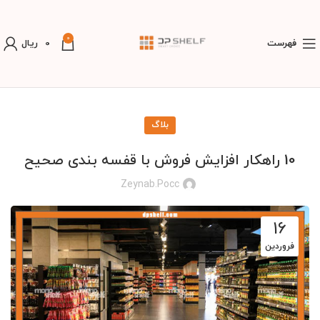
0
فهرست
0
ریال
بلاگ
10 راهکار افزایش فروش با قفسه بندی صحیح
Zeynab.pocc
16
فروردین