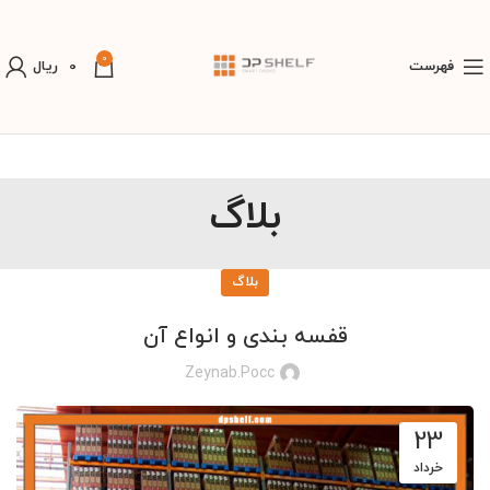
0
فهرست
0
ریال
بلاگ
بلاگ
قفسه بندی و انواع آن
Zeynab.pocc
23
خرداد