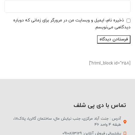
ذخیره نام، ایمیل و وبسایت من در مرورگر برای زمانی که دوباره
دیدگاهی می‌نویسم.
[html_block id="258"]
تماس با دی پی شلف
آدرس : جنت آباد مرکزی، جنب نیایش مال، ساختمان گالریا، پلاک18،
طبقه 4 واحد 46
پشتیبانی فروش آنلاین: 09108113129