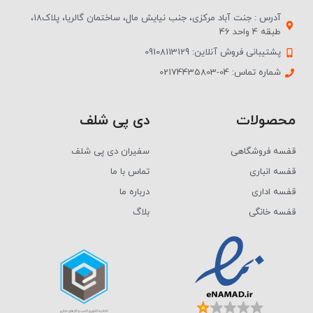
آدرس : جنت آباد مرکزی، جنب نیایش مال، ساختمان گالریا، پلاک18،
طبقه 4 واحد 46
پشتیبانی فروش آنلاین: 09108113129
شماره تماس: 04-02174435803
محصولات
دی پی شلف
قفسه فروشگاهی
سفیران دی پی شلف
قفسه انباری
تماس با ما
قفسه اداری
درباره ما
قفسه خانگی
بلاگ