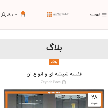
0
فهرست
0
ریال
بلاگ
بلاگ
قفسه شیشه ای و انواع آن
Zeynab.pocc
28
خرداد