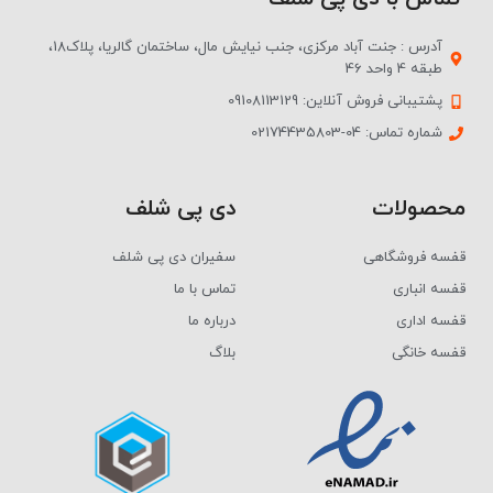
آدرس : جنت آباد مرکزی، جنب نیایش مال، ساختمان گالریا، پلاک18،
طبقه 4 واحد 46
پشتیبانی فروش آنلاین: 09108113129
شماره تماس: 04-02174435803
محصولات
دی پی شلف
قفسه فروشگاهی
سفیران دی پی شلف
قفسه انباری
تماس با ما
قفسه اداری
درباره ما
قفسه خانگی
بلاگ