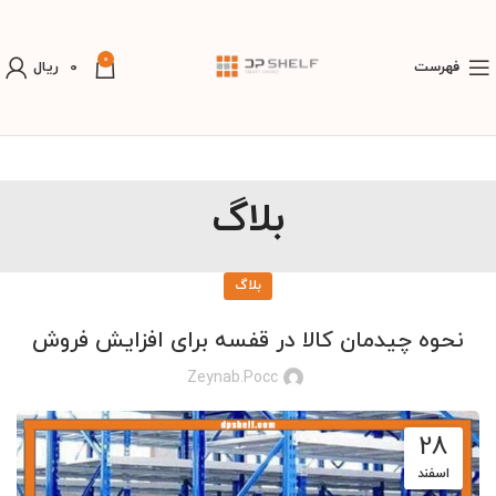
0
فهرست
0
ریال
بلاگ
بلاگ
نحوه چیدمان کالا در قفسه برای افزایش فروش
Zeynab.pocc
28
اسفند