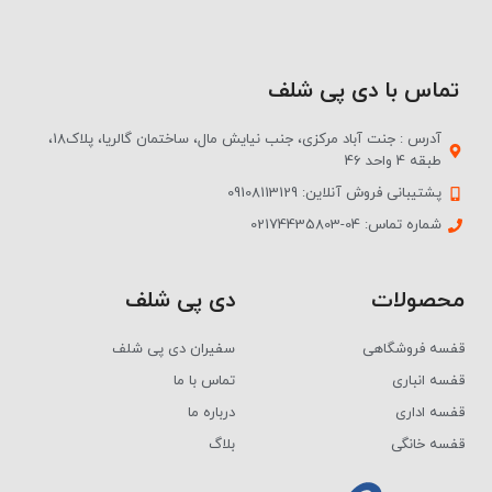
تماس با دی پی شلف
آدرس : جنت آباد مرکزی، جنب نیایش مال، ساختمان گالریا، پلاک18،
طبقه 4 واحد 46
پشتیبانی فروش آنلاین: 09108113129
شماره تماس: 04-02174435803
محصولات
دی پی شلف
قفسه فروشگاهی
سفیران دی پی شلف
قفسه انباری
تماس با ما
قفسه اداری
درباره ما
قفسه خانگی
بلاگ